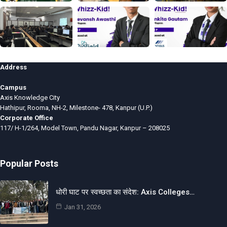
Address
Campus
Axis Knowledge City
Hathipur, Rooma, NH-2, Milestone- 478, Kanpur (U.P.)
Corporate Office
117/ H-1/264, Model Town, Pandu Nagar, Kanpur – 208025
Popular Posts
धोरी घाट पर स्वच्छता का संदेश: Axis Colleges…
Jan 31, 2026