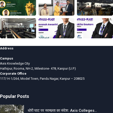
Address
Campus
Axis Knowledge City
Hathipur, Rooma, NH-2, Milestone- 478, Kanpur (U.P.)
Corporate Office
117/ H-1/264, Model Town, Pandu Nagar, Kanpur – 208025
Popular Posts
धोरी घाट पर स्वच्छता का संदेश: Axis Colleges…