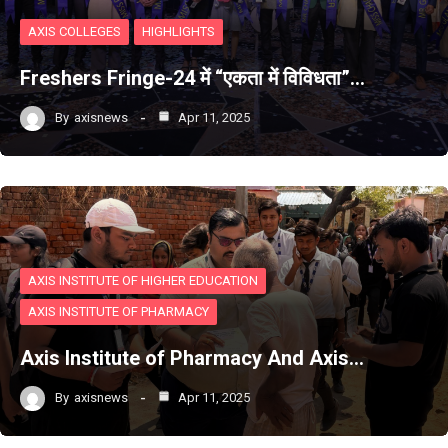
AXIS COLLEGES
HIGHLIGHTS
Freshers Fringe-24 में “एकता में विविधता”…
By
axisnews
Apr 11, 2025
AXIS INSTITUTE OF HIGHER EDUCATION
AXIS INSTITUTE OF PHARMACY
Axis Institute of Pharmacy And Axis…
By
axisnews
Apr 11, 2025