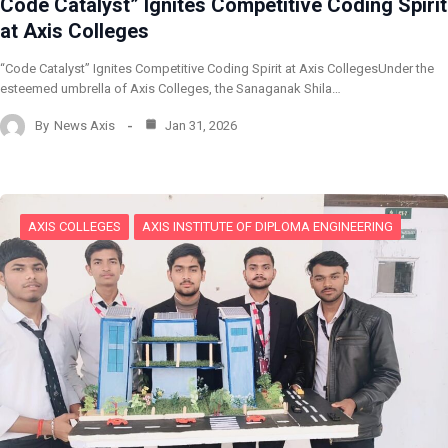
Code Catalyst” Ignites Competitive Coding Spirit
at Axis Colleges
“Code Catalyst” Ignites Competitive Coding Spirit at Axis CollegesUnder the
esteemed umbrella of Axis Colleges, the Sanaganak Shila…
By
News Axis
Jan 31, 2026
AXIS COLLEGES
AXIS INSTITUTE OF DIPLOMA ENGINEERING